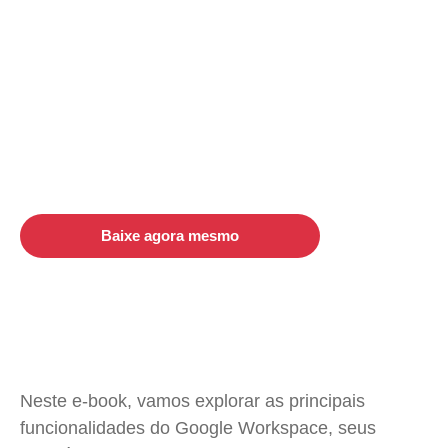
empresas estão cada vez mais ágeis e eficazes.
Com o Google Workspace, por exemplo, as
empresas podem ter acesso a diversas
ferramentas de produtividade na nuvem, tornando
a rotina de trabalho mais simples, prática e segura,
independentemente do local em que se
encontram.
Baixe agora mesmo
Neste e-book, vamos explorar as principais
funcionalidades do Google Workspace, seus